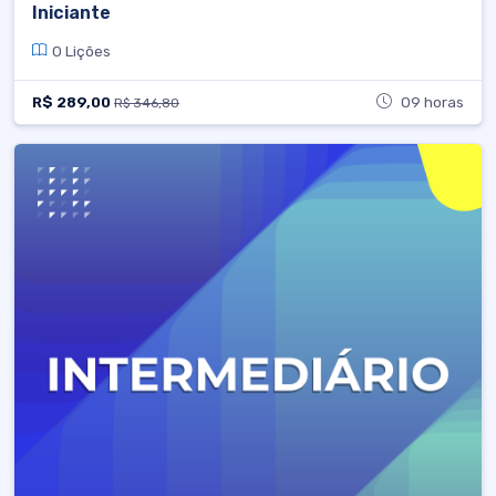
Iniciante
0 Lições
R$ 289,00
09 horas
R$ 346,80