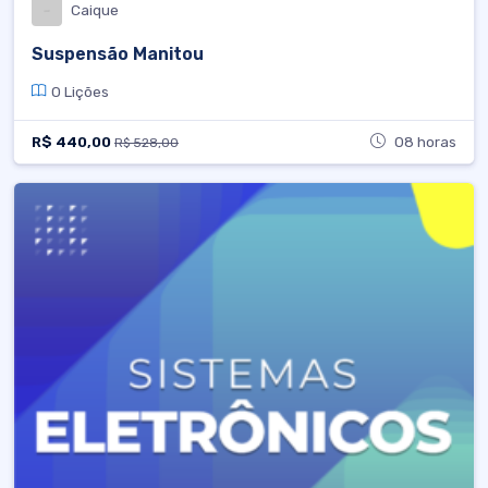
Caique
Suspensão Manitou
0 Lições
R$ 440,00
08 horas
R$ 528,00