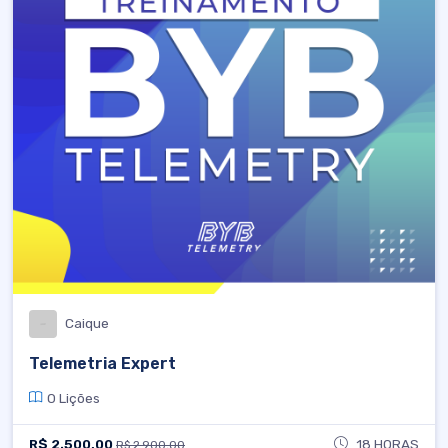
Caique
Telemetria Expert
0 Lições
R$ 2.500,00
18 HORAS
R$ 2.900,00