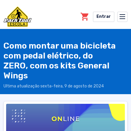
Skip to main content
Entrar
Como montar uma bicicleta
com pedal elétrico, do
ZERO, com os kits General
Wings
Ultima atualização sexta-feira, 9 de agosto de 2024